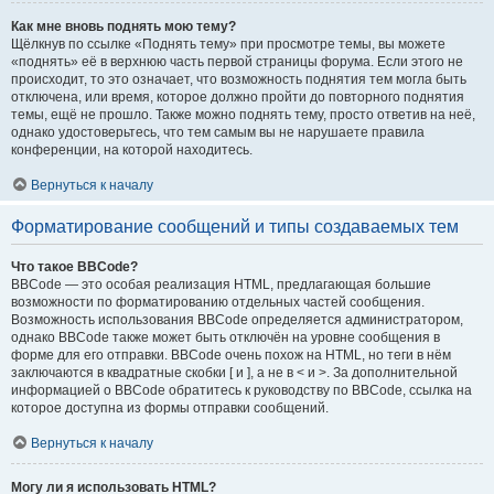
Как мне вновь поднять мою тему?
Щёлкнув по ссылке «Поднять тему» при просмотре темы, вы можете
«поднять» её в верхнюю часть первой страницы форума. Если этого не
происходит, то это означает, что возможность поднятия тем могла быть
отключена, или время, которое должно пройти до повторного поднятия
темы, ещё не прошло. Также можно поднять тему, просто ответив на неё,
однако удостоверьтесь, что тем самым вы не нарушаете правила
конференции, на которой находитесь.
Вернуться к началу
Форматирование сообщений и типы создаваемых тем
Что такое BBCode?
BBCode — это особая реализация HTML, предлагающая большие
возможности по форматированию отдельных частей сообщения.
Возможность использования BBCode определяется администратором,
однако BBCode также может быть отключён на уровне сообщения в
форме для его отправки. BBCode очень похож на HTML, но теги в нём
заключаются в квадратные скобки [ и ], а не в < и >. За дополнительной
информацией о BBCode обратитесь к руководству по BBCode, ссылка на
которое доступна из формы отправки сообщений.
Вернуться к началу
Могу ли я использовать HTML?