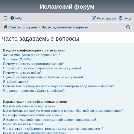
Исламский форум
FAQ
Регистрация
Вход
П
Список форумов
Часто задаваемые вопросы
о
Часто задаваемые вопросы
и
с
Вход на конференцию и регистрация
Зачем мне нужно регистрироваться?
к
Что такое COPPA?
Почему я не могу зарегистрироваться?
Я только что зарегистрировался, но не могу войти!
Почему я не могу войти?
Я давно зарегистрирован, но больше не могу войти!
Я забыл пароль!
Почему мне периодически приходится повторять ввод имени и пароля?
Что делает функция «Удалить cookies»?
Параметры и настройки пользователя
Как мне изменить мои настройки?
Как избежать появления моего имени в списке «Кто сейчас на конференции»?
На конференции неправильное время!
Я изменил часовой пояс, но время всё равно неправильное!
Моего языка нет в списке!
Что означают изображения рядом с моим именем пользователя?
Как мне включить отображение аватары?