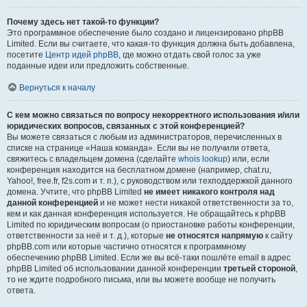
Почему здесь нет такой-то функции?
Это программное обеспечение было создано и лицензировано phpBB
Limited. Если вы считаете, что какая-то функция должна быть добавлена,
посетите
Центр идей phpBB
, где можно отдать свой голос за уже
поданные идеи или предложить собственные.
Вернуться к началу
С кем можно связаться по вопросу некорректного использования и/или
юридических вопросов, связанных с этой конференцией?
Вы можете связаться с любым из администраторов, перечисленных в
списке на странице «Наша команда». Если вы не получили ответа,
свяжитесь с владельцем домена (сделайте
whois lookup
) или, если
конференция находится на бесплатном домене (например, chat.ru,
Yahoo!, free.fr, f2s.com и т. п.), с руководством или техподдержкой данного
домена. Учтите, что phpBB Limited
не имеет никакого контроля над
данной конференцией
и не может нести никакой ответственности за то,
кем и как данная конференция используется. Не обращайтесь к phpBB
Limited по юридическим вопросам (о приостановке работы конференции,
ответственности за неё и т. д.), которые
не относятся напрямую
к сайту
phpBB.com или которые частично относятся к программному
обеспечению phpBB Limited. Если же вы всё-таки пошлёте email в адрес
phpBB Limited об использовании данной конференции
третьей стороной
,
то не ждите подробного письма, или вы можете вообще не получить
ответа.