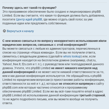
Почему здесь нет такой-то функции?
Это программное обеспечение было создано и лицензировано phpBB
Limited. Если вы считаете, что какая-то функция должна быть добавлена,
посетите
Центр идей phpBB
, где можно отдать свой голос за уже
поданные идеи или предложить собственные.
Вернуться к началу
С кем можно связаться по вопросу некорректного использования и/или
юридических вопросов, связанных с этой конференцией?
Вы можете связаться с любым из администраторов, перечисленных в
списке на странице «Наша команда». Если вы не получили ответа,
свяжитесь с владельцем домена (сделайте
whois lookup
) или, если
конференция находится на бесплатном домене (например, chat.ru,
Yahoo!, free.fr, f2s.com и т. п.), с руководством или техподдержкой данного
домена. Учтите, что phpBB Limited
не имеет никакого контроля над
данной конференцией
и не может нести никакой ответственности за то,
кем и как данная конференция используется. Не обращайтесь к phpBB
Limited по юридическим вопросам (о приостановке работы конференции,
ответственности за неё и т. д.), которые
не относятся напрямую
к сайту
phpBB.com или которые частично относятся к программному
обеспечению phpBB Limited. Если же вы всё-таки пошлёте email в адрес
phpBB Limited об использовании данной конференции
третьей стороной
,
то не ждите подробного письма, или вы можете вообще не получить
ответа.