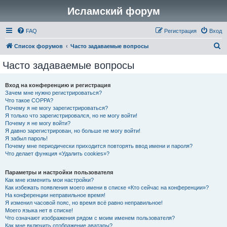
Исламский форум
FAQ
Регистрация
Вход
П
Список форумов
Часто задаваемые вопросы
о
Часто задаваемые вопросы
и
с
Вход на конференцию и регистрация
Зачем мне нужно регистрироваться?
к
Что такое COPPA?
Почему я не могу зарегистрироваться?
Я только что зарегистрировался, но не могу войти!
Почему я не могу войти?
Я давно зарегистрирован, но больше не могу войти!
Я забыл пароль!
Почему мне периодически приходится повторять ввод имени и пароля?
Что делает функция «Удалить cookies»?
Параметры и настройки пользователя
Как мне изменить мои настройки?
Как избежать появления моего имени в списке «Кто сейчас на конференции»?
На конференции неправильное время!
Я изменил часовой пояс, но время всё равно неправильное!
Моего языка нет в списке!
Что означают изображения рядом с моим именем пользователя?
Как мне включить отображение аватары?