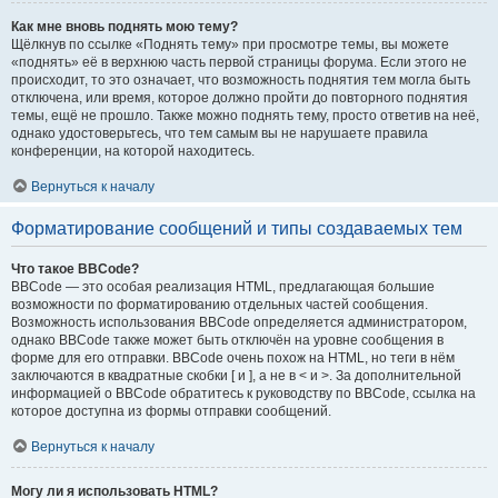
Как мне вновь поднять мою тему?
Щёлкнув по ссылке «Поднять тему» при просмотре темы, вы можете
«поднять» её в верхнюю часть первой страницы форума. Если этого не
происходит, то это означает, что возможность поднятия тем могла быть
отключена, или время, которое должно пройти до повторного поднятия
темы, ещё не прошло. Также можно поднять тему, просто ответив на неё,
однако удостоверьтесь, что тем самым вы не нарушаете правила
конференции, на которой находитесь.
Вернуться к началу
Форматирование сообщений и типы создаваемых тем
Что такое BBCode?
BBCode — это особая реализация HTML, предлагающая большие
возможности по форматированию отдельных частей сообщения.
Возможность использования BBCode определяется администратором,
однако BBCode также может быть отключён на уровне сообщения в
форме для его отправки. BBCode очень похож на HTML, но теги в нём
заключаются в квадратные скобки [ и ], а не в < и >. За дополнительной
информацией о BBCode обратитесь к руководству по BBCode, ссылка на
которое доступна из формы отправки сообщений.
Вернуться к началу
Могу ли я использовать HTML?