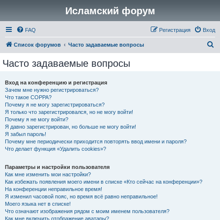
Исламский форум
FAQ
Регистрация
Вход
П
Список форумов
Часто задаваемые вопросы
о
Часто задаваемые вопросы
и
с
Вход на конференцию и регистрация
Зачем мне нужно регистрироваться?
к
Что такое COPPA?
Почему я не могу зарегистрироваться?
Я только что зарегистрировался, но не могу войти!
Почему я не могу войти?
Я давно зарегистрирован, но больше не могу войти!
Я забыл пароль!
Почему мне периодически приходится повторять ввод имени и пароля?
Что делает функция «Удалить cookies»?
Параметры и настройки пользователя
Как мне изменить мои настройки?
Как избежать появления моего имени в списке «Кто сейчас на конференции»?
На конференции неправильное время!
Я изменил часовой пояс, но время всё равно неправильное!
Моего языка нет в списке!
Что означают изображения рядом с моим именем пользователя?
Как мне включить отображение аватары?