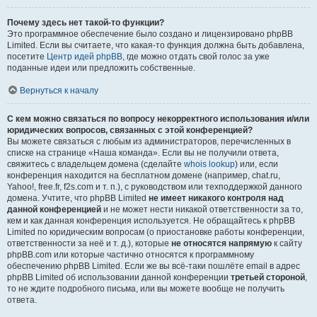
Почему здесь нет такой-то функции?
Это программное обеспечение было создано и лицензировано phpBB
Limited. Если вы считаете, что какая-то функция должна быть добавлена,
посетите
Центр идей phpBB
, где можно отдать свой голос за уже
поданные идеи или предложить собственные.
Вернуться к началу
С кем можно связаться по вопросу некорректного использования и/или
юридических вопросов, связанных с этой конференцией?
Вы можете связаться с любым из администраторов, перечисленных в
списке на странице «Наша команда». Если вы не получили ответа,
свяжитесь с владельцем домена (сделайте
whois lookup
) или, если
конференция находится на бесплатном домене (например, chat.ru,
Yahoo!, free.fr, f2s.com и т. п.), с руководством или техподдержкой данного
домена. Учтите, что phpBB Limited
не имеет никакого контроля над
данной конференцией
и не может нести никакой ответственности за то,
кем и как данная конференция используется. Не обращайтесь к phpBB
Limited по юридическим вопросам (о приостановке работы конференции,
ответственности за неё и т. д.), которые
не относятся напрямую
к сайту
phpBB.com или которые частично относятся к программному
обеспечению phpBB Limited. Если же вы всё-таки пошлёте email в адрес
phpBB Limited об использовании данной конференции
третьей стороной
,
то не ждите подробного письма, или вы можете вообще не получить
ответа.