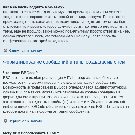
Как мне вновь поднять мою тему?
Щёлкнув по ссылке «Поднять тему» при просмотре темы, вы можете
«поднять» её в верхнюю часть первой страницы форума. Если этого не
происходит, то это означает, что возможность поднятия тем могла быть
отключена, или время, которое должно пройти до повторного поднятия
темы, ещё не прошло. Также можно поднять тему, просто ответив на неё,
однако удостоверьтесь, что тем самым вы не нарушаете правила
конференции, на которой находитесь.
Вернуться к началу
Форматирование сообщений и типы создаваемых тем
Что такое BBCode?
BBCode — это особая реализация HTML, предлагающая большие
возможности по форматированию отдельных частей сообщения.
Возможность использования BBCode определяется администратором,
однако BBCode также может быть отключён на уровне сообщения в
форме для его отправки. BBCode очень похож на HTML, но теги в нём
заключаются в квадратные скобки [ и ], а не в < и >. За дополнительной
информацией о BBCode обратитесь к руководству по BBCode, ссылка на
которое доступна из формы отправки сообщений.
Вернуться к началу
Могу ли я использовать HTML?