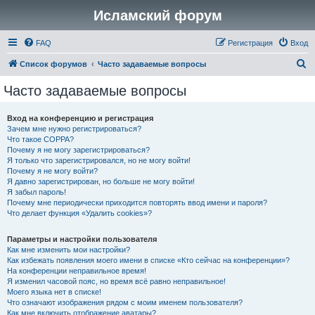
Исламский форум
FAQ
Регистрация
Вход
П
Список форумов
Часто задаваемые вопросы
о
Часто задаваемые вопросы
и
с
Вход на конференцию и регистрация
Зачем мне нужно регистрироваться?
к
Что такое COPPA?
Почему я не могу зарегистрироваться?
Я только что зарегистрировался, но не могу войти!
Почему я не могу войти?
Я давно зарегистрирован, но больше не могу войти!
Я забыл пароль!
Почему мне периодически приходится повторять ввод имени и пароля?
Что делает функция «Удалить cookies»?
Параметры и настройки пользователя
Как мне изменить мои настройки?
Как избежать появления моего имени в списке «Кто сейчас на конференции»?
На конференции неправильное время!
Я изменил часовой пояс, но время всё равно неправильное!
Моего языка нет в списке!
Что означают изображения рядом с моим именем пользователя?
Как мне включить отображение аватары?