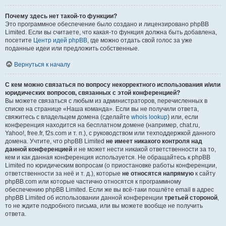
Почему здесь нет такой-то функции?
Это программное обеспечение было создано и лицензировано phpBB
Limited. Если вы считаете, что какая-то функция должна быть добавлена,
посетите
Центр идей phpBB
, где можно отдать свой голос за уже
поданные идеи или предложить собственные.
Вернуться к началу
С кем можно связаться по вопросу некорректного использования и/или
юридических вопросов, связанных с этой конференцией?
Вы можете связаться с любым из администраторов, перечисленных в
списке на странице «Наша команда». Если вы не получили ответа,
свяжитесь с владельцем домена (сделайте
whois lookup
) или, если
конференция находится на бесплатном домене (например, chat.ru,
Yahoo!, free.fr, f2s.com и т. п.), с руководством или техподдержкой данного
домена. Учтите, что phpBB Limited
не имеет никакого контроля над
данной конференцией
и не может нести никакой ответственности за то,
кем и как данная конференция используется. Не обращайтесь к phpBB
Limited по юридическим вопросам (о приостановке работы конференции,
ответственности за неё и т. д.), которые
не относятся напрямую
к сайту
phpBB.com или которые частично относятся к программному
обеспечению phpBB Limited. Если же вы всё-таки пошлёте email в адрес
phpBB Limited об использовании данной конференции
третьей стороной
,
то не ждите подробного письма, или вы можете вообще не получить
ответа.