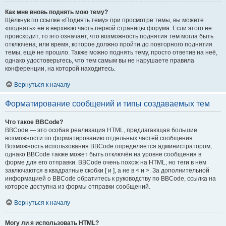
Как мне вновь поднять мою тему?
Щёлкнув по ссылке «Поднять тему» при просмотре темы, вы можете
«поднять» её в верхнюю часть первой страницы форума. Если этого не
происходит, то это означает, что возможность поднятия тем могла быть
отключена, или время, которое должно пройти до повторного поднятия
темы, ещё не прошло. Также можно поднять тему, просто ответив на неё,
однако удостоверьтесь, что тем самым вы не нарушаете правила
конференции, на которой находитесь.
Вернуться к началу
Форматирование сообщений и типы создаваемых тем
Что такое BBCode?
BBCode — это особая реализация HTML, предлагающая большие
возможности по форматированию отдельных частей сообщения.
Возможность использования BBCode определяется администратором,
однако BBCode также может быть отключён на уровне сообщения в
форме для его отправки. BBCode очень похож на HTML, но теги в нём
заключаются в квадратные скобки [ и ], а не в < и >. За дополнительной
информацией о BBCode обратитесь к руководству по BBCode, ссылка на
которое доступна из формы отправки сообщений.
Вернуться к началу
Могу ли я использовать HTML?