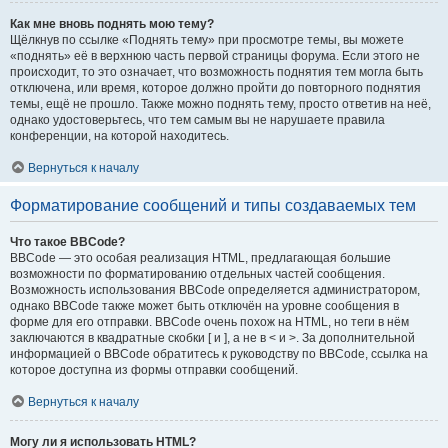
Как мне вновь поднять мою тему?
Щёлкнув по ссылке «Поднять тему» при просмотре темы, вы можете
«поднять» её в верхнюю часть первой страницы форума. Если этого не
происходит, то это означает, что возможность поднятия тем могла быть
отключена, или время, которое должно пройти до повторного поднятия
темы, ещё не прошло. Также можно поднять тему, просто ответив на неё,
однако удостоверьтесь, что тем самым вы не нарушаете правила
конференции, на которой находитесь.
Вернуться к началу
Форматирование сообщений и типы создаваемых тем
Что такое BBCode?
BBCode — это особая реализация HTML, предлагающая большие
возможности по форматированию отдельных частей сообщения.
Возможность использования BBCode определяется администратором,
однако BBCode также может быть отключён на уровне сообщения в
форме для его отправки. BBCode очень похож на HTML, но теги в нём
заключаются в квадратные скобки [ и ], а не в < и >. За дополнительной
информацией о BBCode обратитесь к руководству по BBCode, ссылка на
которое доступна из формы отправки сообщений.
Вернуться к началу
Могу ли я использовать HTML?