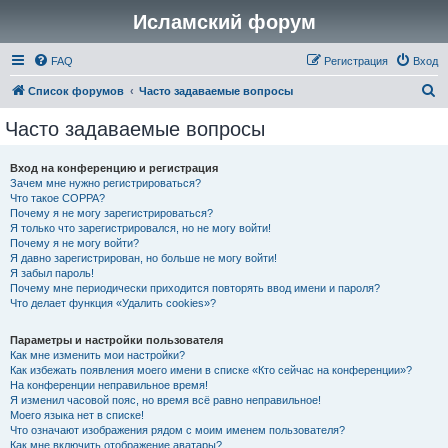
Исламский форум
FAQ
Регистрация
Вход
П
Список форумов
Часто задаваемые вопросы
о
Часто задаваемые вопросы
и
с
Вход на конференцию и регистрация
Зачем мне нужно регистрироваться?
к
Что такое COPPA?
Почему я не могу зарегистрироваться?
Я только что зарегистрировался, но не могу войти!
Почему я не могу войти?
Я давно зарегистрирован, но больше не могу войти!
Я забыл пароль!
Почему мне периодически приходится повторять ввод имени и пароля?
Что делает функция «Удалить cookies»?
Параметры и настройки пользователя
Как мне изменить мои настройки?
Как избежать появления моего имени в списке «Кто сейчас на конференции»?
На конференции неправильное время!
Я изменил часовой пояс, но время всё равно неправильное!
Моего языка нет в списке!
Что означают изображения рядом с моим именем пользователя?
Как мне включить отображение аватары?