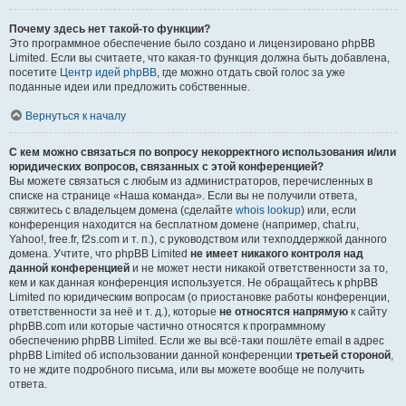
Почему здесь нет такой-то функции?
Это программное обеспечение было создано и лицензировано phpBB
Limited. Если вы считаете, что какая-то функция должна быть добавлена,
посетите
Центр идей phpBB
, где можно отдать свой голос за уже
поданные идеи или предложить собственные.
Вернуться к началу
С кем можно связаться по вопросу некорректного использования и/или
юридических вопросов, связанных с этой конференцией?
Вы можете связаться с любым из администраторов, перечисленных в
списке на странице «Наша команда». Если вы не получили ответа,
свяжитесь с владельцем домена (сделайте
whois lookup
) или, если
конференция находится на бесплатном домене (например, chat.ru,
Yahoo!, free.fr, f2s.com и т. п.), с руководством или техподдержкой данного
домена. Учтите, что phpBB Limited
не имеет никакого контроля над
данной конференцией
и не может нести никакой ответственности за то,
кем и как данная конференция используется. Не обращайтесь к phpBB
Limited по юридическим вопросам (о приостановке работы конференции,
ответственности за неё и т. д.), которые
не относятся напрямую
к сайту
phpBB.com или которые частично относятся к программному
обеспечению phpBB Limited. Если же вы всё-таки пошлёте email в адрес
phpBB Limited об использовании данной конференции
третьей стороной
,
то не ждите подробного письма, или вы можете вообще не получить
ответа.