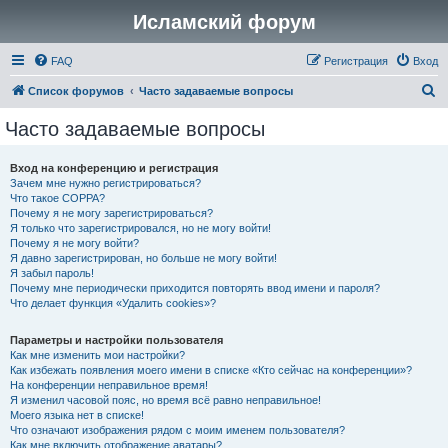
Исламский форум
FAQ
Регистрация
Вход
П
Список форумов
Часто задаваемые вопросы
о
Часто задаваемые вопросы
и
с
Вход на конференцию и регистрация
Зачем мне нужно регистрироваться?
к
Что такое COPPA?
Почему я не могу зарегистрироваться?
Я только что зарегистрировался, но не могу войти!
Почему я не могу войти?
Я давно зарегистрирован, но больше не могу войти!
Я забыл пароль!
Почему мне периодически приходится повторять ввод имени и пароля?
Что делает функция «Удалить cookies»?
Параметры и настройки пользователя
Как мне изменить мои настройки?
Как избежать появления моего имени в списке «Кто сейчас на конференции»?
На конференции неправильное время!
Я изменил часовой пояс, но время всё равно неправильное!
Моего языка нет в списке!
Что означают изображения рядом с моим именем пользователя?
Как мне включить отображение аватары?