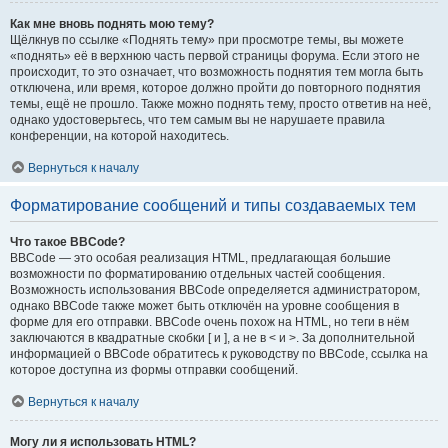
Как мне вновь поднять мою тему?
Щёлкнув по ссылке «Поднять тему» при просмотре темы, вы можете
«поднять» её в верхнюю часть первой страницы форума. Если этого не
происходит, то это означает, что возможность поднятия тем могла быть
отключена, или время, которое должно пройти до повторного поднятия
темы, ещё не прошло. Также можно поднять тему, просто ответив на неё,
однако удостоверьтесь, что тем самым вы не нарушаете правила
конференции, на которой находитесь.
Вернуться к началу
Форматирование сообщений и типы создаваемых тем
Что такое BBCode?
BBCode — это особая реализация HTML, предлагающая большие
возможности по форматированию отдельных частей сообщения.
Возможность использования BBCode определяется администратором,
однако BBCode также может быть отключён на уровне сообщения в
форме для его отправки. BBCode очень похож на HTML, но теги в нём
заключаются в квадратные скобки [ и ], а не в < и >. За дополнительной
информацией о BBCode обратитесь к руководству по BBCode, ссылка на
которое доступна из формы отправки сообщений.
Вернуться к началу
Могу ли я использовать HTML?