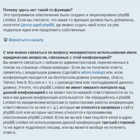
Почему здесь нет такой-то функции?
Это программное обеспечение было создано и лицензировано phpBB
Limited. Если вы считаете, что какая-то функция должна быть добавлена,
посетите
Центр идей phpBB
, где можно отдать свой голос за уже
поданные идеи или предложить собственные.
Вернуться к началу
С кем можно связаться по вопросу некорректного использования и/или
юридических вопросов, связанных с этой конференцией?
Вы можете связаться с любым из администраторов, перечисленных в
списке на странице «Наша команда». Если вы не получили ответа,
свяжитесь с владельцем домена (сделайте
whois lookup
) или, если
конференция находится на бесплатном домене (например, chat.ru,
Yahoo!, free.fr, f2s.com и т. п.), с руководством или техподдержкой данного
домена. Учтите, что phpBB Limited
не имеет никакого контроля над
данной конференцией
и не может нести никакой ответственности за то,
кем и как данная конференция используется. Не обращайтесь к phpBB
Limited по юридическим вопросам (о приостановке работы конференции,
ответственности за неё и т. д.), которые
не относятся напрямую
к сайту
phpBB.com или которые частично относятся к программному
обеспечению phpBB Limited. Если же вы всё-таки пошлёте email в адрес
phpBB Limited об использовании данной конференции
третьей стороной
,
то не ждите подробного письма, или вы можете вообще не получить
ответа.